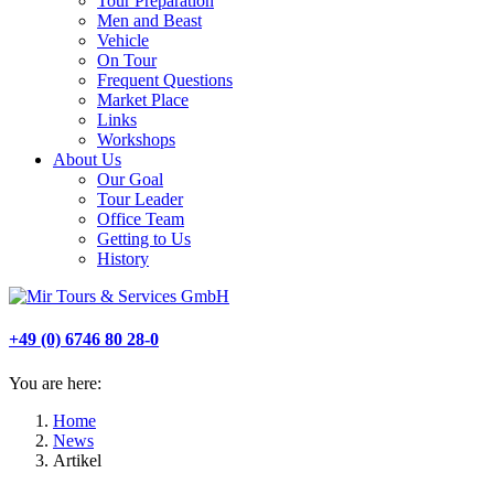
Tour Preparation
Men and Beast
Vehicle
On Tour
Frequent Questions
Market Place
Links
Workshops
About Us
Our Goal
Tour Leader
Office Team
Getting to Us
History
+49 (0) 6746 80 28-0
You are here:
Home
News
Artikel