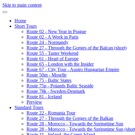
Skip to main content
Home
Short Tours
Route 02 - New Year in Prague
Route 02 - A Week in Paris
Route 24 - Normandy
Route 27 - Through the Gorges of the Balcan (short)
Route 55 - Taster Weekend
Route 61 - Heart of Europe
Route 65 - London with the Insider
Route 67 - City Tour - Austro Hungarian Empire
Route 50m - Moselle
Route 75 - Baltic States
Route 75p - Polands Baltic Seaside
Route 78k - Sweden-Denmark
Route 81 - Iceland
Preview
Standard Tours
Route 22 - Romania Tour
Route 27 - Through the Gorges of the Balkan
Route 28 - Morocco - Towards the Springtime Sun
Route 28 - Morocco - Towards the Springtime Sun (short
Route 31 - Ireland, the Green Island